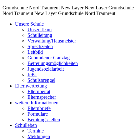
Grundschule Nord Traunreut
New Layer
New Layer
Grundschule
Nord Traunreut
New Layer
Grundschule Nord Traunreut
Unsere Schule
Unser Team
Schulleitung
Verwaltung/Hausmeister
Sprechzeiten
Leitbild
Gebundener Ganztag
Betreuungsmöglichkeiten
Jugendsozialarbeit
JeKi
Schulsprengel
Elternvertretung
Elternbeirat
Elternsprecher
weitere Informationen
Elternbriefe
Formulare
Beratungsstellen
Schulleben
Termine
Meldungen