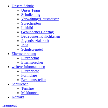
Unsere Schule
Unser Team
Schulleitung
Verwaltung/Hausmeister
Sprechzeiten
Leitbild
Gebundener Ganztag
Betreuungsmöglichkeiten
Jugendsozialarbeit
JeKi
Schulsprengel
Elternvertretung
Elternbeirat
Elternsprecher
weitere Informationen
Elternbriefe
Formulare
Beratungsstellen
Schulleben
Termine
Meldungen
Kontakt
Traunreut